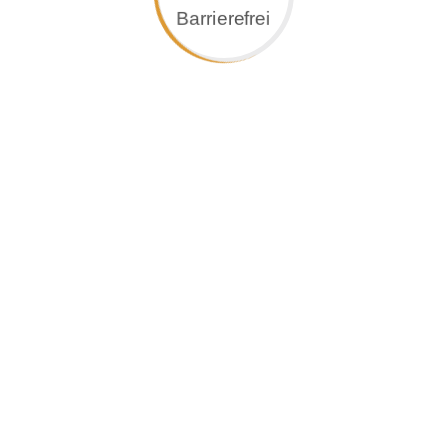
FHS Treppen GmbH
Kampenwandstraße 8
D-83224 Grassau
Tel. +49 (0) 8641 / 697 0833
Fax +49 (0) 8641 / 699 394
kontakt@fhs-treppen.de
fhs-treppen.de
Eine sichere Treppenvariante:
Faltwerktreppen aus Massivholz