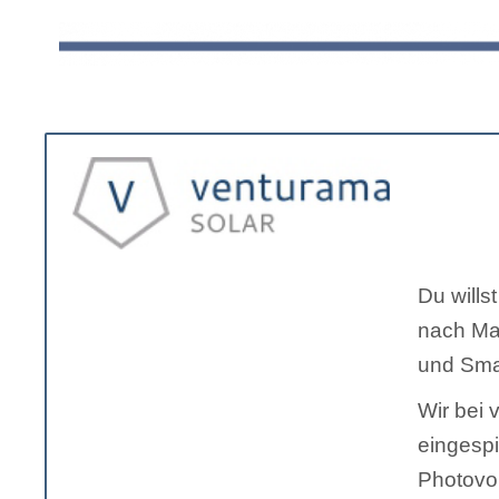
Du wills
nach MaS
und Smar
Wir bei 
eingespi
Photovol