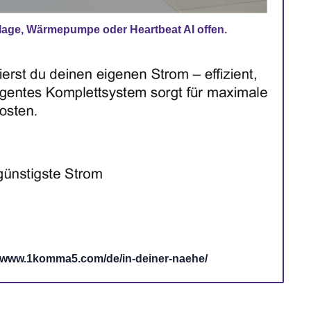
lage, Wärmepumpe oder Heartbeat AI offen.
www.1komma5.com/de/in-deiner-naehe/