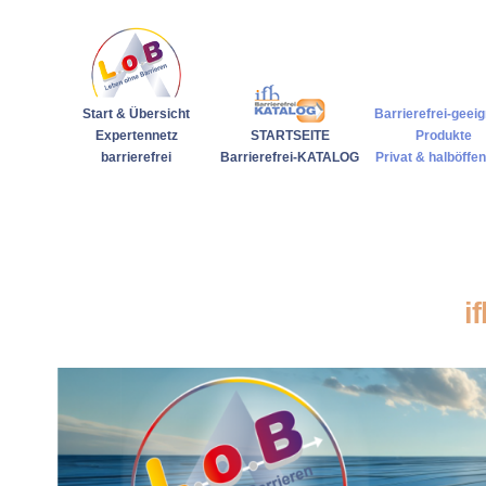
Start & Übersicht
Barrierefrei-geei
Expertennetz
STARTSEITE
Produkte
barrierefrei
Barrierefrei-KATALOG
Privat & halböffen
i