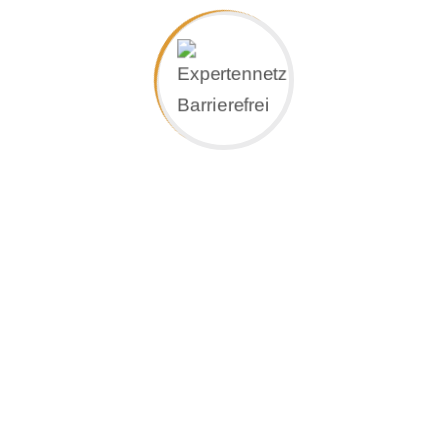
kompakte Lösung fürs leine Bad oder eine
Design Badewanne für ein großzügiges
Badezimmer. Unsere Auswahl reicht von
Eckbadewannen über freistehende Modelle
bis hin zu großzügigen Badewannen für 2. Mit
unserer vielfältigen Form- und
Farbenauswahl sowie zusätzlichen
Ausstattungen können Sie Ihre Traumwanne
individuell gestalten.