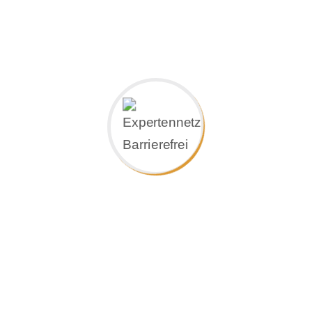
nachträgliche Höhenanpassung von Balkon und
Terrasse eine optimale Lösung:
Die PAM-Systemkonstruktion ist nicht nur
problemlos zu montieren und sicher, sondern
auch noch erschwinglich-komfortabel. Sie bildet
mit einem entsprechenden Belag eine völlig
geschlossene Fläche.
Stufenloser Übergang
Mit einer abgeschrägten Anpassung ist