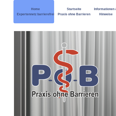
Home
Startseite
Informationen 
Expertennetz barrierefrei
Praxis ohne Barrieren
Hinweise