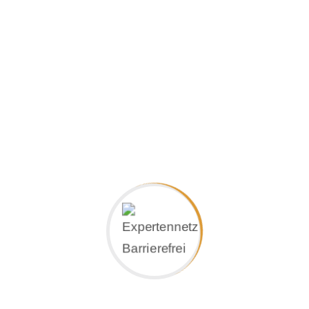
ro entwickelt auf den Menschen abgestimmte Archite
ter Berücksichtigung des Ortes und der jeweiligen N
nsschnell in der Umsetzung
itekten übernehmen wir seit über 50 Jahren die Vera
gemäße, funktionale Bauvorhaben und erbringen sämt
tungen aus einer Hand. Nach Bedarf bieten wir Einze
fende Gesamtleistungen an, je nach Projektgröße u
ungsprofil. Kurze Wege und optimierte Prozessabläu
hen es uns, auf Kundenwünsche reaktionsschnell u
her reagieren zu können. Dadurch erzielen wir eine