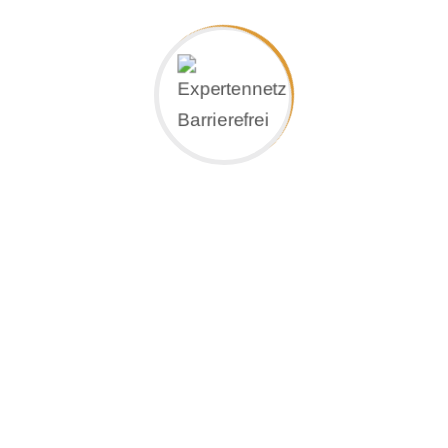
Dinslaken, Voerde, Hünxe,
Duisburg, Wesel, Oberhausen
Eickhoff Garten-, Landschafts und Tiefbau
GmbH
Gärtnerstr. 100
46539 Dinslaken
Tel. +49 (0) 20 64 / 49 58 0
Fax +49 (0) 20 64 / 49 58 44
info@eickhoff.at
www.eickhoff.at