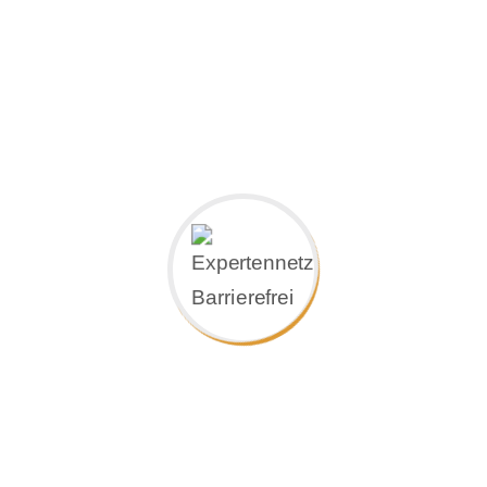
Unser Büro entwickelt auf den Menschen
abgestimmte Architektur; immer unter
Berücksichtigung des Ortes und der jeweiligen
Nutzung.
Reaktionsschnell in der Umsetzung
Als Architekten übernehmen wir seit über 50
Jahren die Verantwortung für zeitgemäße,
funktionale Bauvorhaben und erbringen
sämtliche Fachleistungen aus einer Hand. Nach
Bedarf bieten wir Einzel- oder übergreifende