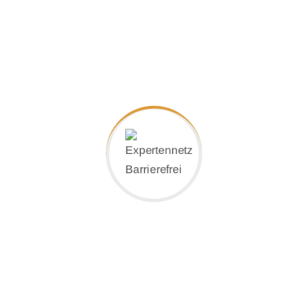
§-Seiten
Impressum
Datenschutzerklärung
Kontakt: Leben ohne Barrieren
Hölderlinstraße 14 | D-47533 Kleve
+49 (0) 2821 45231
info@lebenohnebarrieren.de