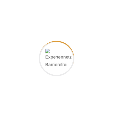
§-Seiten
Impressum
Datenschutzerklärung
Kontakt: Leben ohne Barrieren
Hölderlinstraße 14 | D-47533 Kleve
+49 (0) 2821 45231
info@lebenohnebarrieren.de