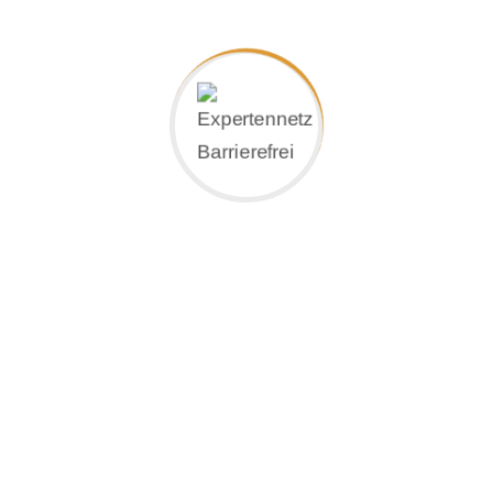
Schwerlastrampe, die der Verladung von
Baumaschinen dient, bieten wir Ihnen ein
umfassendes Angebot an Auffahrrampen und
Rollstuhlrampen.
Als erfahrener Spezialist für Auffahrrampen
bieten wir ein breitgefächertes Angebot, das für
den täglichen „Hausgebrauch“ geeignet ist.
Dabei setzen wir vor allem Sicherheit,
Langlebigkeit und Qualität.
Damit Sie problemlos Hindernisse überwinden
und die für Ihren individuellen Bedarf optimale
Rampensystem finden, empfehlen wir Ihnen
eine fachkundige Beratung.