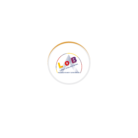
nkausstattung gibt mir Sicherheit und hilft mir
Alles optimal erreichbar
peka führt zahlreiche Produkte im Sortiment,
die sich kompromisslos für barrierefreie
Küchen und Wohnräume eignen. Sie helfen
Menschen mit einer Behinderung und
Senioren, eine höhere Wohnqualität zu
genießen und das Leben ein Stück
komfortabler und unkomplizierter zu gestalten.
Die Lösungen überzeugen ergonomisch,