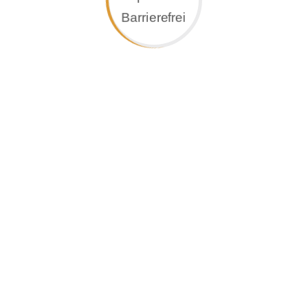
exklusive Innenausbau. Darunter verstehen wir die h
nd öffentlichen Bereich.
hochmodernen Produktionsverfahren bilden die Gru