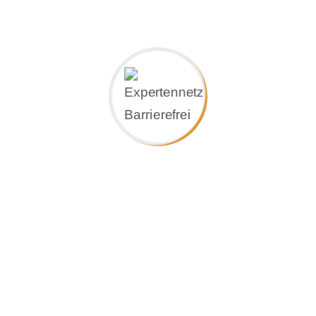
selbst zu helfen ist besser…“
Setz- und Aufstehhilfen sind im Allgemeinen
Geräte und Hilfsmittel, die Personen mit
Bewegungseinschränkung oder Behinderung
das Hinsetzen auf und Aufstehen aus einer
tiefen Sitz- oder Liegeposition erleichtern. Bei
uns erhalten Sie speziell angefertigte Setz- und
Aufstehhilfen für die Toilette. Setz- und
Aufstehhilfen erleichtern den Toilettengang.
Das Heben oder Stützen von Pflegebedürftigen
ist ein kräftezerrendes Problem sowohl für
Angehörige als auch für ausgebildetes
Pflegepersonal.