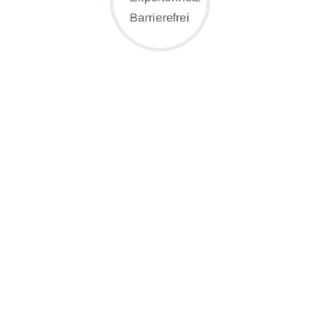
Gewerbestr. 8
91560 Heilsbronn
Tel. +49 (0) 9872 – 97 97 – 0
Fax +49 (0) 9872 – 97 97 – 25
info@guetler-einrichtungen.de
guetler-einrichtungen.de
Auf unserer Homepage finden Sie zahlreiche
Beispiele für optimale Lösungen und gute
Gründe dafür, weshalb wir Ihre idealen
Partner sind.