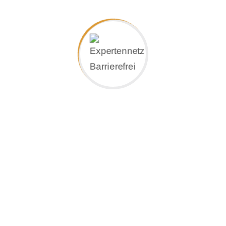
unterschiedlichen Holzarten und Durchmessern.
Die günstigen Materialeigenschaften von Holz in
Kombination mit einem einzigartigen,
patentierten Verbindungssystem verleihen Vari-
o-flex seine günstigen und „griffigen“
Eigenschaften.
Natürlich gibt es Vari-o-flex auch in
Sonderausführungen, zum Beispiel mit LED-
Beleuchtung oder mit einer antibakteriellen
Beschichtung.
Treppensicherheit wird mit dem Vari-o-flex-
Handlaufsystem sehr komfortabel und entspricht
damit den zeitgemäßen Ansprüchen an das