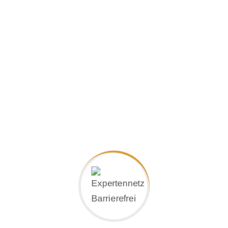
Rampensysteme
Situationsangepasste Rampensysteme für alle
Anforderungen bilden eine wichtige Grundlage für
uneingeschränkte Mobilität im Innen- und Außenbereich
ebenso wie für mobile Einsätze in Verbindung mit
Kraftfahrzeugen oder für zeitlich befristete Anwendungen.
Ob Zugang oder Übergang: Das richtige Rampensystem
entscheidet über ungehinderte Mobilität.