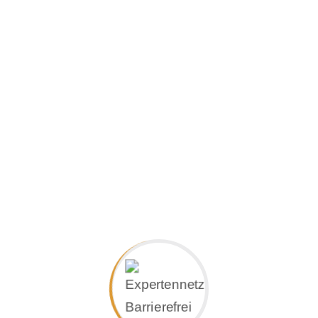
Produkte Bauen/Wohnen/Gestalten
Rampensysteme
Situationsangepasste Rampensysteme für alle
Anforderungen bilden eine wichtige Grundlage für
uneingeschränkte Mobilität im Innen- und Außenbereich
ebenso wie für mobile Einsätze in Verbindung mit
Kraftfahrzeugen oder für zeitlich befristete Anwendungen.
Ob Zugang oder Übergang: Das richtige Rampensystem
entscheidet über ungehinderte Mobilität.