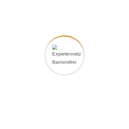
 Badmodernisierung, Hygiene und Schutz des Trinkwass
Energieberatung und Energiepass in 36355 Grebenhai