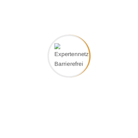
Alle Gründe für RESPATEX direkt hier:
www.respate
Die Einsatzmöglichkeiten von Art-Beton sind so
auf fast allen Untergründen möglich. Selbst Glas
Altbauten, in Hotels oder öffentlichen Einrichtun
Art-Beton einsetzbar.